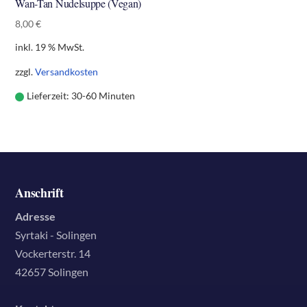
Wan-Tan Nudelsuppe (Vegan)
8,00
€
inkl. 19 % MwSt.
zzgl.
Versandkosten
Lieferzeit:
30-60 Minuten
Anschrift
Adresse
Syrtaki - Solingen
Vockerterstr. 14
42657 Solingen